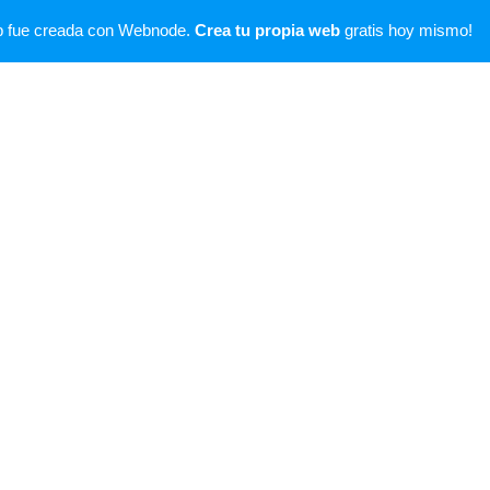
Bobina de trabajos realizados como Editor y Colorista
b fue creada con Webnode.
Crea tu propia web
gratis hoy mismo!
Contacto